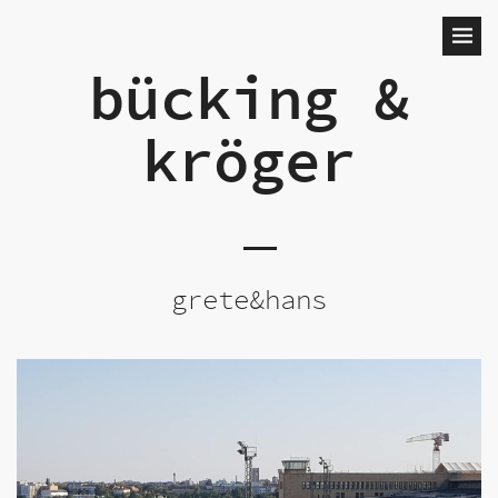
bücking &
kröger
grete&hans