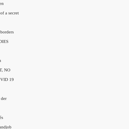
en
of a secret
 borders
DIES
n
T, NO
VID 19
 der
és
andjob