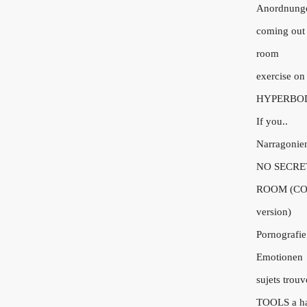
Anordnung
coming out 
room
exercise on
HYPERBO
If you..
Narragonie
NO SECRE
ROOM (CO
version)
Pornografie
Emotionen
sujets trouv
TOOLS a h