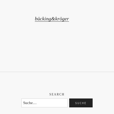
bücking&kröger
SEARCH