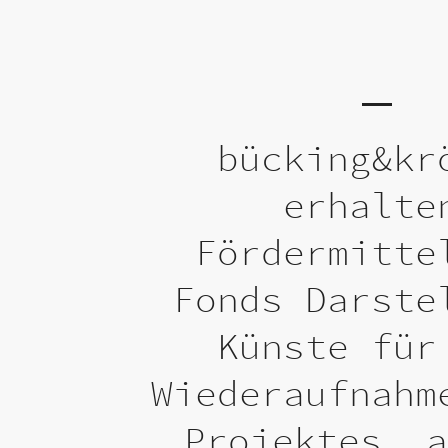
bücking&kr
erhalte
Fördermitte
Fonds Darste
Künste für
Wiederaufnahm
Projektes „