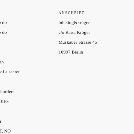
ANSCHRIFT
o do
bücking&kröger
o do
c/o Raisa Kröger
Muskauer Strasse 45
10997 Berlin
en
of a secret
 borders
DIES
n
T, NO