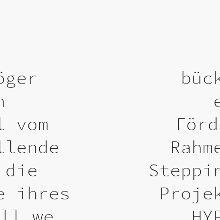
öger
büc
n
l vom
Förd
llende
Rahm
 die
Steppi
e ihres
Proje
all we
HY