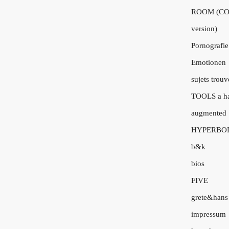
ROOM (CO
version)
Pornografie
Emotionen
sujets trouv
TOOLS a h
augmented
HYPERBO
b&k
bios
FIVE
grete&hans
impressum