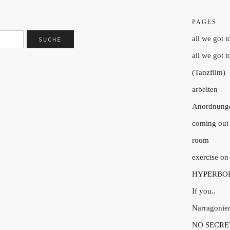
PAGES
all we got t
all we got t
(Tanzfilm)
arbeiten
Anordnung
coming out 
room
exercise on
HYPERBO
If you..
Narragonie
NO SECRE