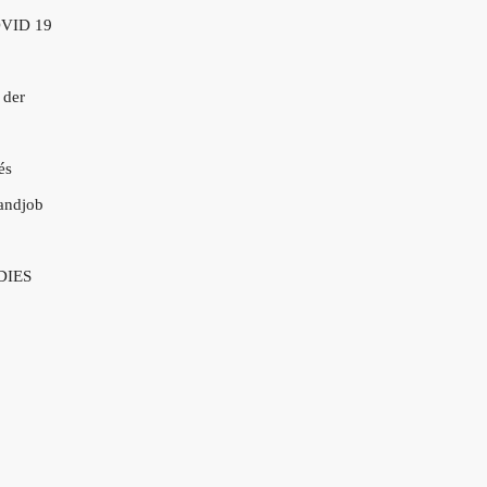
VID 19
 der
és
andjob
DIES