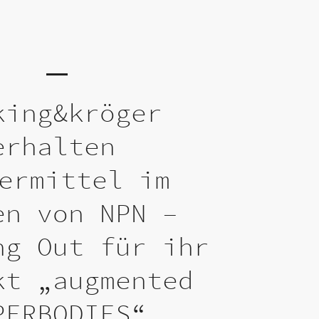
king&kröger
erhalten
ermittel im
en von NPN –
ng Out für ihr
kt „augmented
PERBODIES“