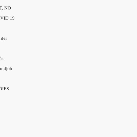
T, NO
VID 19
 der
és
andjob
DIES