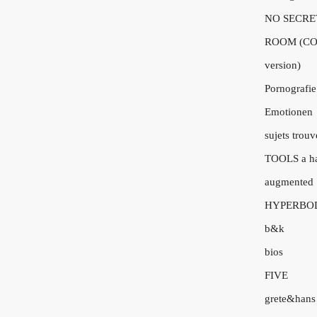
NO SECRE
ROOM (CO
version)
Pornografie
Emotionen
sujets trouv
TOOLS a h
augmented
HYPERBO
b&k
bios
FIVE
grete&hans