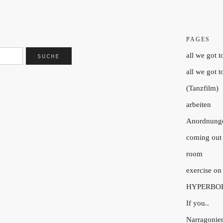
PAGES
all we got t
all we got t
(Tanzfilm)
arbeiten
Anordnung
coming out 
room
exercise on
HYPERBO
If you..
Narragonie