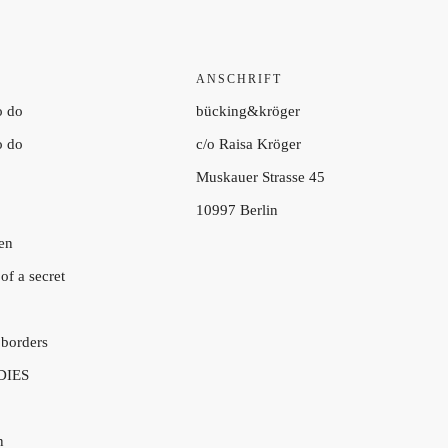
ANSCHRIFT
o do
bücking&kröger
o do
c/o Raisa Kröger
Muskauer Strasse 45
10997 Berlin
en
of a secret
 borders
DIES
n