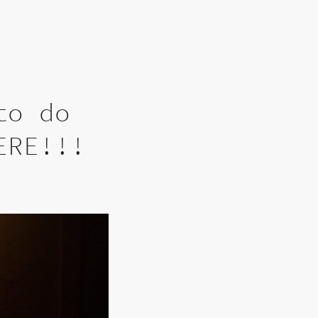
to do
ERE!!!