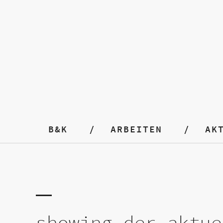
B&K
ARBEITEN
AK
showing der aktue