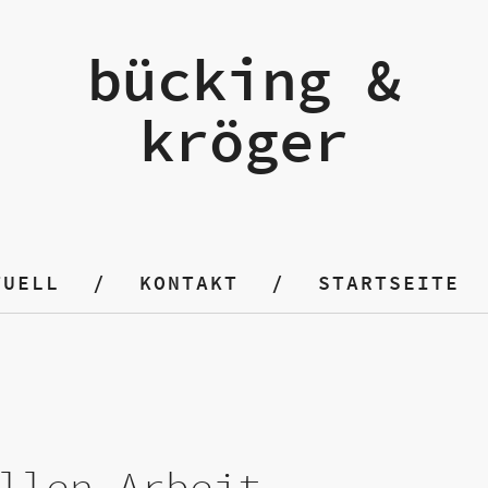
bücking &
kröger
TUELL
KONTAKT
STARTSEITE
llen Arbeit